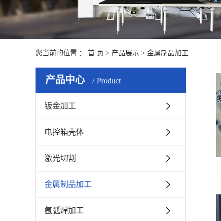
您当前的位置 ：
首 页
>
产品展示
>
金属制品加工
产品中心
Product
钣金加工
电控箱壳体
激光切割
金属制品加工
氩弧焊加工