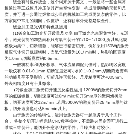
钣金有时也作扳金，这个词来源于英文，一般是将一些金属薄
板通过手工或模具冲压使其产生塑性变形，构成所期望的形状和尺
度，并可进一步通过焊接或少量的机械加工构成更复杂的零件，比
方家庭中常用的烟囱，铁皮炉，还有轿车外壳都是钣金件。
钣金加工激光切开特色及运用
(1)钣金加工激光切开质量及功率 由于激光光束聚集性好，光斑
小，激光切制的加热面积只有氧气切开的1/10~ 1/1000,所以氧化规
模极为集中，切断细微，能够进行精密切开。例如采用150W的激光
反应气体切开低碳钢时，当氧气流量为10L/ min时，热影响区宽度
为1.0mm,切断宽度约0.6mm。
一般将功率和切开板厚、气体流量调配到佳时，热影响区宽度
一般仅有 0.01-0.1mm,切断宽度还可小到0.1~0.2mm,切断附近资料
的功能几乎不受影响，切断几许形状好、尺度精度可达+005mm、
外表相糙度只有十儿微米。
(2)钣金加工激光切开速度及柔性运用 1200W的激光切开2mm
厚的低碳钢板，切制速度可达6m/ min;切开5mm厚的聚丙烯树脂
板，切开速度可达12m/ min.若用3000W的激光切开25.4mm厚的钛
板，切开速度也可达5m/ min以上。
由于激光的传输特性，运用台激光器可一起服务于几个工作
台， 将整个切开进程完结CNC数字操控，不需装夹固定即可进行二
维或三维切开，能切开任意形状的零件，且噪声相对较小。
此外，由CNC操控或制成切制机器人的大型激光切开机，已作